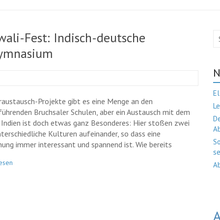
ali-Fest: Indisch-deutsche
Gymnasium
N
El
raustausch-Projekte gibt es eine Menge an den
Le
führenden Bruchsaler Schulen, aber ein Austausch mit dem
De
 Indien ist doch etwas ganz Besonderes: Hier stoßen zwei
A
nterschiedliche Kulturen aufeinander, so dass eine
So
ung immer interessant und spannend ist. Wie bereits
se
esen
Ab
A