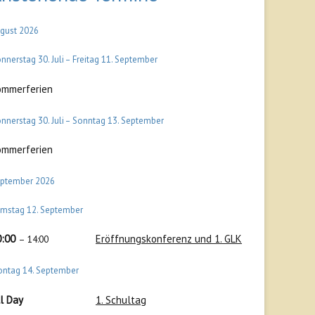
gust 2026
nnerstag
30.
Juli
–
Freitag
11.
September
ommerferien
nnerstag
30.
Juli
–
Sonntag
13.
September
ommerferien
ptember 2026
amstag
12.
September
0:00
Eröffnungskonferenz und 1. GLK
– 14:00
ontag
14.
September
l Day
1. Schultag