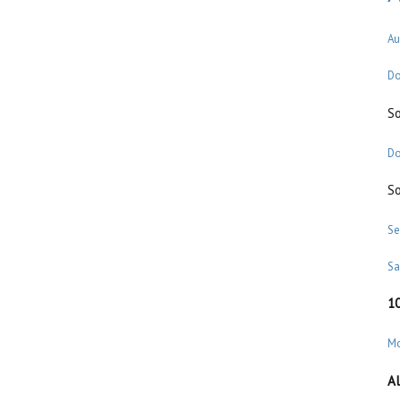
Au
Do
S
Do
S
Se
S
1
M
Al