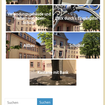
Verbindungsgebäude und
"Freiherr-von-Stein-
Blick durch's Eingangstor
Schule"
Altbau
Schulhof
Kastanie mit Bank
Suchen