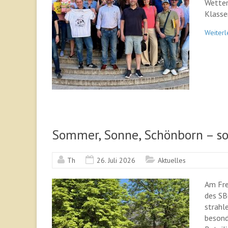
Wetter
Klass
Weiterl
Sommer, Sonne, Schönborn – so 
Th
26. Juli 2026
Aktuelles
Am Frei
des SB
strahl
besond