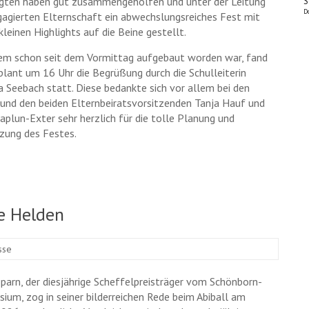
igten haben gut zusammengeholfen und unter der Leitung
S
D
gagierten Elternschaft ein abwechslungsreiches Fest mit
kleinen Highlights auf die Beine gestellt.
m schon seit dem Vormittag aufgebaut worden war, fand
plant um 16 Uhr die Begrüßung durch die Schulleiterin
a Seebach statt. Diese bedankte sich vor allem bei den
 und den beiden Elternbeiratsvorsitzenden Tanja Hauf und
aplun-Exter sehr herzlich für die tolle Planung und
ung des Festes.
re Helden
sse
Sparn, der diesjährige Scheffelpreisträger vom Schönborn-
ium, zog in seiner bilderreichen Rede beim Abiball am