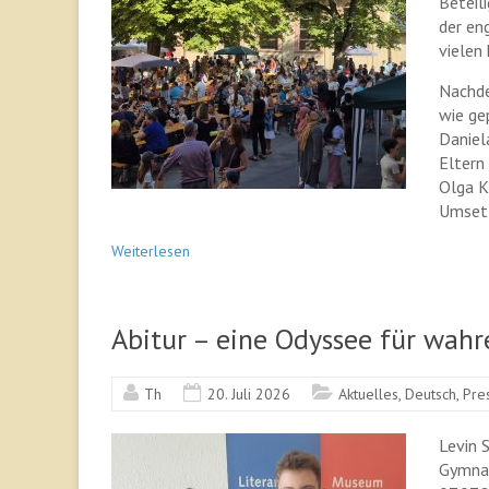
Beteil
der en
vielen 
Nachde
wie ge
Daniel
Eltern
Olga K
Umsetz
Weiterlesen
Abitur – eine Odyssee für wah
Th
20. Juli 2026
Aktuelles
,
Deutsch
,
Pre
Levin 
Gymnas