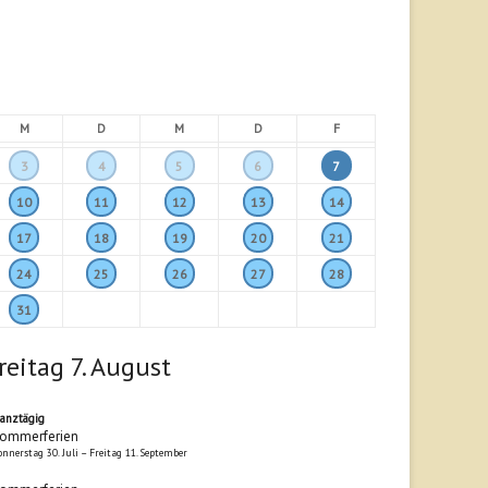
M
D
M
D
F
3
4
5
6
7
10
11
12
13
14
17
18
19
20
21
24
25
26
27
28
31
reitag
7.
August
anztägig
ommerferien
onnerstag
30.
Juli
–
Freitag
11.
September