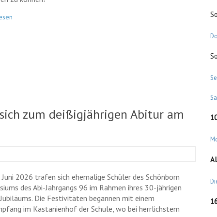
S
esen
Do
S
Se
S
 sich zum deißigjährigen Abitur am
1
M
Al
 Juni 2026 trafen sich ehemalige Schüler des Schönborn
Di
iums des Abi-Jahrgangs 96 im Rahmen ihres 30-jährigen
-Jubiläums. Die Festivitäten begannen mit einem
1
pfang im Kastanienhof der Schule, wo bei herrlichstem