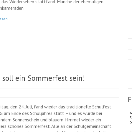
 das Wiedersehen stattfand. Manche der ehemaligen
enkameraden
esen
soll ein Sommerfest sein!
F
tag, den 24. Juli, fand wieder das traditionelle Schulfest
G am Ende des Schuljahres statt – und es wurde bei
G
S
endem Sonnenschein und blauem Himmel wieder ein
D
ers schönes Sommerfest. Alle an der Schulgemeinschaft