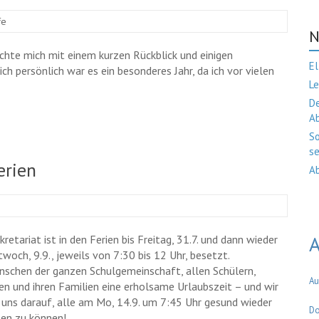
fe
N
öchte mich mit einem kurzen Rückblick und einigen
El
h persönlich war es ein besonderes Jahr, da ich vor vielen
Le
De
A
So
se
erien
Ab
A
retariat ist in den Ferien bis Freitag, 31.7. und dann wieder
twoch, 9.9., jeweils von 7:30 bis 12 Uhr, besetzt.
nschen der ganzen Schulgemeinschaft, allen Schülern,
Au
en und ihren Familien eine erholsame Urlaubszeit – und wir
 uns darauf, alle am Mo, 14.9. um 7:45 Uhr gesund wieder
Do
en zu können!