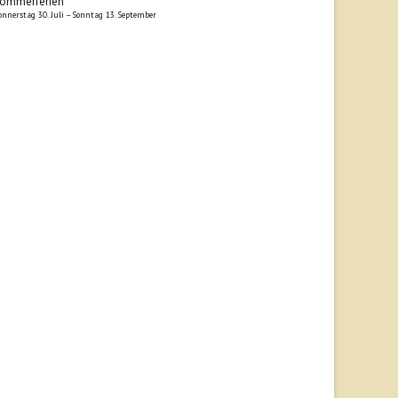
ommerferien
onnerstag
30.
Juli
–
Sonntag
13.
September