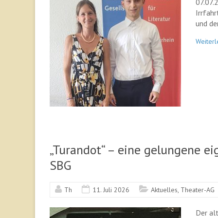
07.07.
Irrfah
und de
Weiterl
„Turandot“ – eine gelungene e
SBG
Th
11. Juli 2026
Aktuelles
,
Theater-AG
Der al