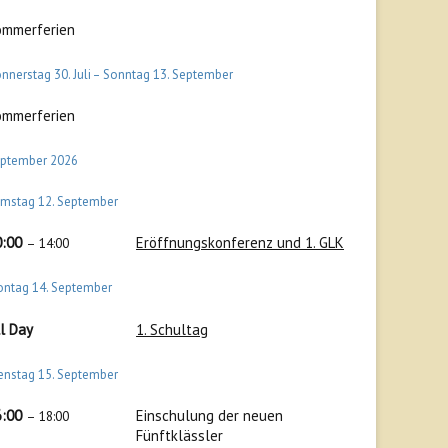
ommerferien
nnerstag
30.
Juli
–
Sonntag
13.
September
ommerferien
ptember 2026
amstag
12.
September
0:00
Eröffnungskonferenz und 1. GLK
– 14:00
ontag
14.
September
l Day
1. Schultag
enstag
15.
September
6:00
Einschulung der neuen
– 18:00
Fünftklässler