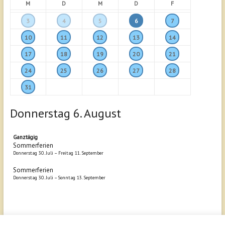
M
D
M
D
F
3
4
5
6
7
10
11
12
13
14
17
18
19
20
21
24
25
26
27
28
31
Donnerstag
6.
August
Ganztägig
Sommerferien
Donnerstag
30.
Juli
–
Freitag
11.
September
Sommerferien
Donnerstag
30.
Juli
–
Sonntag
13.
September