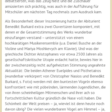
debattierten, was das Zeug hielt und die Zuschauer
amüsierten sich prächtig, was auch in der Aufführung für
Mitschüler am nächsten Tag nochmals zum Ausdruck kam.
Als Besonderheit dieser Inszenierung hatte der Abiturient
Benedikt Burkard extra zwei Ouvertüren komponiert, mit
denen er die Gesamtstimmung des Werks wunderbar
einzufangen verstand – unterstützt von einem
hochkarätigen Musikerensemble (u.a. Daniel Busche an der
Violine und Mariya Moshkevych am Klavier). Und was der
griechische Dichter Aristophanes vor etwa 2500 Jahren als
gesellschaftskritische Utopie erdacht hatte, bewies hier in
der zwischenzeitig recht aufgeheizten Stimmung ungeahnte
Aktualität: Die beiden Athener Euelpides und Pisthetairos
(wunderbar verkörpert von Christopher Nasios und Benedikt
Burkard, s. Foto) werden mit den buntesten Vögeln ebenso
konfrontiert wie mit pöbelnden, lärmenden Jugendlichen, die
von ihren scheinheiligen Mitmenschen und ihrer ach so
fortschrittlichen Kultur gründlich die Nase voll haben. Die
Schönheit der Welt preisen – ja, wieviel ist denn heute noch
davon übrig? Die vielen wunderbaren Vögel am Himmel – ja,