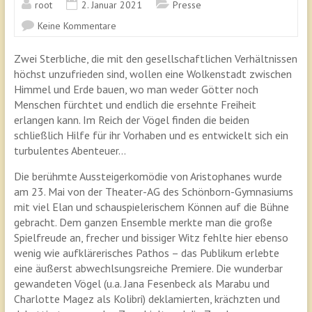
root
2. Januar 2021
Presse
Keine Kommentare
Zwei Sterbliche, die mit den gesellschaftlichen Verhältnissen
höchst unzufrieden sind, wollen eine Wolkenstadt zwischen
Himmel und Erde bauen, wo man weder Götter noch
Menschen fürchtet und endlich die ersehnte Freiheit
erlangen kann. Im Reich der Vögel finden die beiden
schließlich Hilfe für ihr Vorhaben und es entwickelt sich ein
turbulentes Abenteuer…
Die berühmte Aussteigerkomödie von Aristophanes wurde
am 23. Mai von der Theater-AG des Schönborn-Gymnasiums
mit viel Elan und schauspielerischem Können auf die Bühne
gebracht. Dem ganzen Ensemble merkte man die große
Spielfreude an, frecher und bissiger Witz fehlte hier ebenso
wenig wie aufklärerisches Pathos – das Publikum erlebte
eine äußerst abwechlsungsreiche Premiere. Die wunderbar
gewandeten Vögel (u.a. Jana Fesenbeck als Marabu und
Charlotte Magez als Kolibri) deklamierten, krächzten und