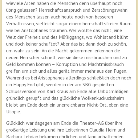
wieviele Arten haben die Menschen denn überhaupt noch
übrig gelassen? Herrschaftsanspruch und Zerstörungswahn
des Menschen lassen auch heute noch von besseren
Verhältnissen, vielleicht sogar einem herrschaftsfreien Raum
wie bei Aristophanes träumen. Wer wollte das nicht, eine
Welt der Freiheit und des Müßiggangs, wo Wohlstand blüht
und doch keiner schuftet? Aber das ist dann doch zu schön,
um wahr zu sein: An die Macht gekommen, erkennen die
neuen Herrscher schnell, wie sie diese missbrauchen und zu
Geld kommen können – Korruption und Machtmissbrauch
greifen um sich und alles gerät immer mehr aus den Fugen.
Während es bei Aristophanes allerdings schließlich doch noch
ein Happy End gibt, werden in der am SBG gespielten
Schlussversion von Karl Kraus am Ende alle Unbotmäßigen
gründlich gerupft und das glückliche Wolkenkuckucksheim
bleibt am Ende doch ein unerreichbarer Nicht-Ort, eben eine
Utopie.
Glücklich war dagegen am Ende die Theater-AG über ihre
großartige Leistung und ihre Leiterinnen Claudia Heim und
Barbara Lehrian bekamen ehrlichen und lang anhaltenden