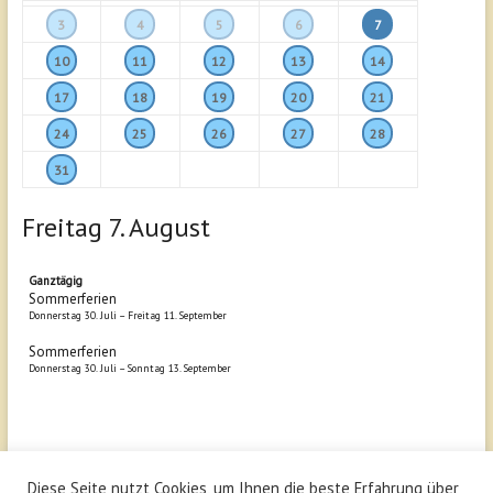
3
4
5
6
7
10
11
12
13
14
17
18
19
20
21
24
25
26
27
28
31
Freitag
7.
August
Ganztägig
Sommerferien
Donnerstag
30.
Juli
–
Freitag
11.
September
Sommerferien
Donnerstag
30.
Juli
–
Sonntag
13.
September
Diese Seite nutzt Cookies, um Ihnen die beste Erfahrung über
Copyright © 2026
Schönborn Gymnasium Bruchsal
. All rights