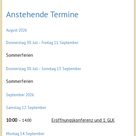
Anstehende Termine
August 2026
Donnerstag
30.
Juli
–
Freitag
11.
September
Sommerferien
Donnerstag
30.
Juli
–
Sonntag
13.
September
Sommerferien
September 2026
Samstag
12.
September
10:00
Eröffnungskonferenz und 1. GLK
– 14:00
Montag
14.
September