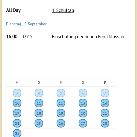
All Day
1. Schultag
Dienstag
15.
September
16:00
Einschulung der neuen Fünftklässler
– 18:00
M
D
M
D
F
3
4
5
6
7
10
11
12
13
14
17
18
19
20
21
24
25
26
27
28
31