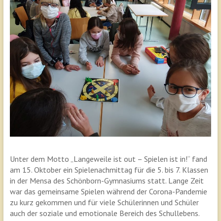
Unter dem Motto „Langeweile ist out – Spielen ist in!“ fand
am 15. Oktober ein Spielenachmittag für die 5. bis 7. Klassen
in der Mensa des Schönborn-Gymnasiums statt. Lange Zeit
war das gemeinsame Spielen während der Corona-Pandemie
zu kurz gekommen und für viele Schülerinnen und Schüler
auch der soziale und emotionale Bereich des Schullebens.