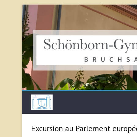
Skip
to
content
Schönborn Gymna
Excursion au Parlement europé