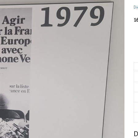
Di
1
D