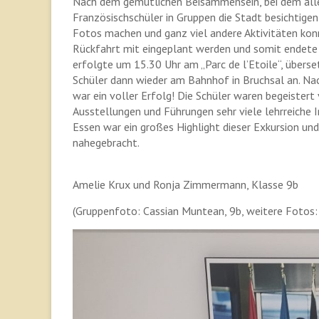
Nach dem gemütlichen Beisammensein, bei dem alle 
Französischschüler in Gruppen die Stadt besichtige
Fotos machen und ganz viel andere Aktivitäten ko
Rückfahrt mit eingeplant werden und somit endete au
erfolgte um 15.30 Uhr am „Parc de l’Etoile“, übers
Schüler dann wieder am Bahnhof in Bruchsal an. Na
war ein voller Erfolg! Die Schüler waren begeiste
Ausstellungen und Führungen sehr viele lehrreich
Essen war ein großes Highlight dieser Exkursion und
nahegebracht.
Amelie Krux und Ronja Zimmermann, Klasse 9b
(Gruppenfoto: Cassian Muntean, 9b, weitere Fotos: