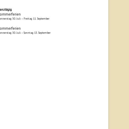
anztägig
ommerferien
onnerstag
30.
Juli
–
Freitag
11.
September
ommerferien
onnerstag
30.
Juli
–
Sonntag
13.
September