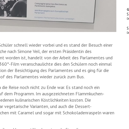
G
S
D
S
D
chüler schnell wieder vorbei und es stand der Besuch einer
he nach Simone Veil, der ersten Präsidentin des
t worden ist, handelt von der Arbeit des Parlamentes und
 360°-Film veranschaulichte dies den Schülern noch einmal
tion der Besichtigung des Parlamentes und es ging für die
of des Parlamentes wieder zurück zum Bus.
a die Reise noch nicht zu Ende war. Es stand noch ein
 auf dem Programm. Im ausgezeichneten Flammkuchen-
edenen kulinarischen Köstlichkeiten kosten. Die
 vegetarische Varianten, und auch die Dessert-
hen mit Caramel und sogar mit Schokoladenraspeln waren