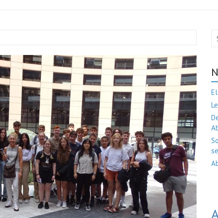
N
El
Le
De
A
So
se
Ab
A