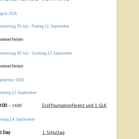
gust 2026
nnerstag
30.
Juli
–
Freitag
11.
September
ommerferien
nnerstag
30.
Juli
–
Sonntag
13.
September
ommerferien
ptember 2026
amstag
12.
September
0:00
Eröffnungskonferenz und 1. GLK
– 14:00
ontag
14.
September
l Day
1. Schultag