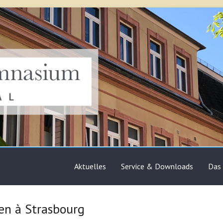
sium Bruchsal
Aktuelles
Service & Downloads
Das
en à Strasbourg