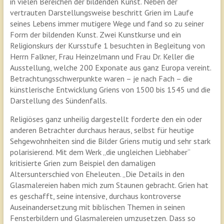
in vielen Bereichen der bildenden Kunst. Neben der
vertrauten Darstellungsweise beschritt Grien im Laufe
seines Lebens immer mutigere Wege und fand so zu seiner
Form der bildenden Kunst. Zwei Kunstkurse und ein
Religionskurs der Kursstufe 1 besuchten in Begleitung von
Herrn Falkner, Frau Heinzelmann und Frau Dr. Keller die
Ausstellung, welche 200 Exponate aus ganz Europa vereint.
Betrachtungsschwerpunkte waren – je nach Fach – die
künstlerische Entwicklung Griens von 1500 bis 1545 und die
Darstellung des Sündenfalls.
Religiöses ganz unheilig dargestellt forderte den ein oder
anderen Betrachter durchaus heraus, selbst für heutige
Sehgewohnheiten sind die Bilder Griens mutig und sehr stark
polarisierend. Mit dem Werk „die ungleichen Liebhaber“
kritisierte Grien zum Beispiel den damaligen
Altersunterschied von Eheleuten. „Die Details in den
Glasmalereien haben mich zum Staunen gebracht. Grien hat
es geschafft, seine intensive, durchaus kontroverse
Auseinandersetzung mit biblischen Themen in seinen
Fensterbildern und Glasmalereien umzusetzen. Dass so