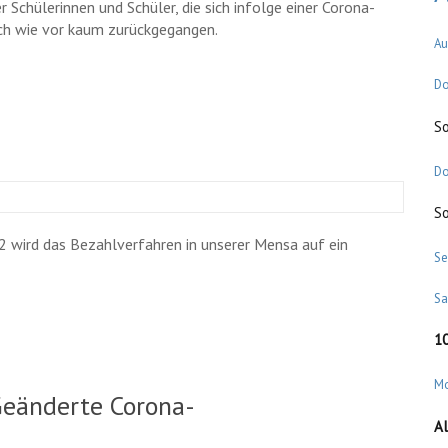
Schülerinnen und Schüler, die sich infolge einer Corona-
nach wie vor kaum zurückgegangen.
Au
Do
S
m
Do
S
22 wird das Bezahlverfahren in unserer Mensa auf ein
Se
S
1
M
 Geänderte Corona-
Al