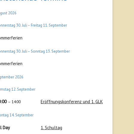
gust 2026
nnerstag
30.
Juli
–
Freitag
11.
September
ommerferien
nnerstag
30.
Juli
–
Sonntag
13.
September
ommerferien
ptember 2026
amstag
12.
September
0:00
Eröffnungskonferenz und 1. GLK
– 14:00
ontag
14.
September
l Day
1. Schultag