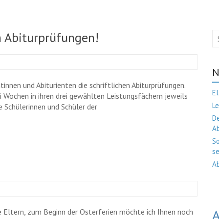
en Abiturprüfungen!
N
innen und Abiturienten die schriftlichen Abiturprüfungen.
El
 Wochen in ihren drei gewählten Leistungsfächern jeweils
Le
e Schülerinnen und Schüler der
De
A
So
se
Ab
A
e Eltern, zum Beginn der Osterferien möchte ich Ihnen noch