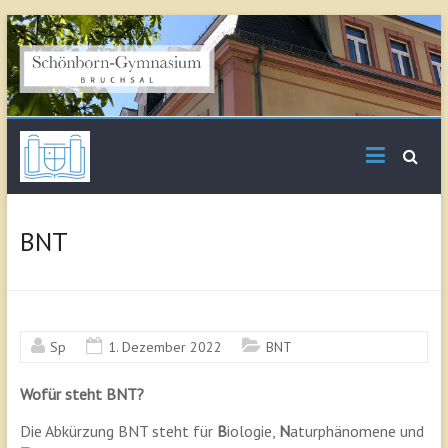
Skip
to
content
Schönborn
Gymnasium Bruchsal
BNT
Sp
1. Dezember 2022
BNT
Wofür steht BNT?
Die Abkürzung BNT steht für
B
iologie,
N
aturphänomene und