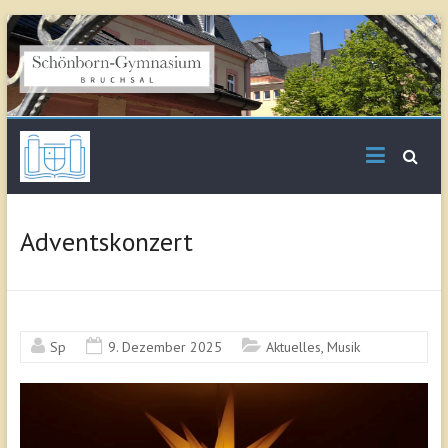
Skip
to
content
Schönborn
Gymnasium Bruchsal
Adventskonzert
Sp
9. Dezember 2025
Aktuelles
,
Musik