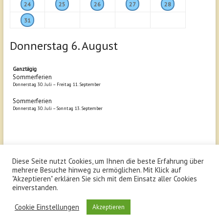
24
25
26
27
28
31
Donnerstag
6.
August
Ganztägig
Sommerferien
Donnerstag
30.
Juli
–
Freitag
11.
September
Sommerferien
Donnerstag
30.
Juli
–
Sonntag
13.
September
Diese Seite nutzt Cookies, um Ihnen die beste Erfahrung über
Copyright © 2026
Schönborn Gymnasium Bruchsal
. All rights
mehrere Besuche hinweg zu ermöglichen. Mit Klick auf
reserved.
"Akzeptieren" erklären Sie sich mit dem Einsatz aller Cookies
Theme:
Explore
von ThemeGrill Bereitgestellt von
WordPress
.
einverstanden.
Impressum
Datenschutz
Kontakt
Cookie Einstellungen
Akzeptieren