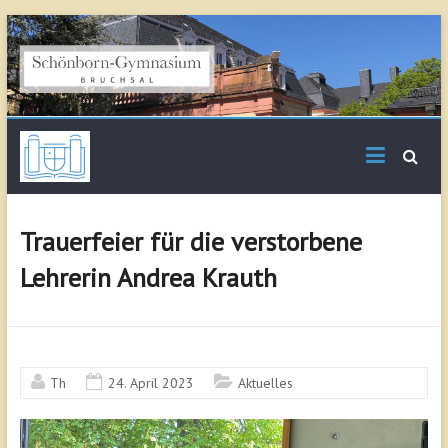
Skip
to
content
Schönborn
Gymnasium Bruchsal
Trauerfeier für die verstorbene
Lehrerin Andrea Krauth
Th
24. April 2023
Aktuelles