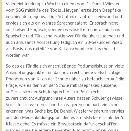
Videoeinblendung zu Wort: In einem von Dr. Daniel Wiesler
vom SBG mithilfe des Tools „Heygen“ erstellten Deepfake
erschien der gegenwärtige Schulleiter auf der Leinwand und
erwies sich als ein wahres Sprachentalent: Er sprach nicht
nur fließend Englisch, sondern wechselte mühelos auch ins
Spanische und Türkische. Nötig war für die überzeugende und
auch amüsante Vorstellung lediglich ein 30-Sekunden Video
als Basis, das mithilfe von KI täuschend echt bearbeitet
worden war.
So gab es für die sich anschließende Podiumsdiskussion viele
Anknüpfungspunkte, um das noch recht neue vielschichtige
Phänomen von KI an der Schule näher zu beleuchten. Auf die
Frage, wie es denn an der Schule mit Deepfakes aussehe,
äußerte sich der Schülersprecher Tim Peter recht
zuversichtlich: Aufgrund ihres Alters hätten Schüler gewisse
Vorteile, sie würden schneller reagieren und auch einfacher
erkennen, was Sache ist. Dr. Daniel Wiesler wiederum verwies
auf den Medienbildungsplan, den es am SBG bereits ab der 5.
Klasse gebe. Es müsse ein Bewusstsein dafür geschaffen
werden, dass bei jedem bewegten Bild nicht klar sei, ob es