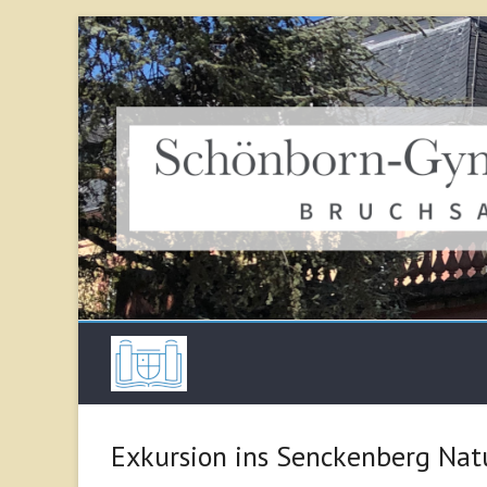
Skip
to
content
Schönborn Gymna
Exkursion ins Senckenberg Nat