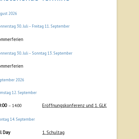
gust 2026
nnerstag
30.
Juli
–
Freitag
11.
September
ommerferien
nnerstag
30.
Juli
–
Sonntag
13.
September
ommerferien
ptember 2026
amstag
12.
September
0:00
Eröffnungskonferenz und 1. GLK
– 14:00
ontag
14.
September
l Day
1. Schultag