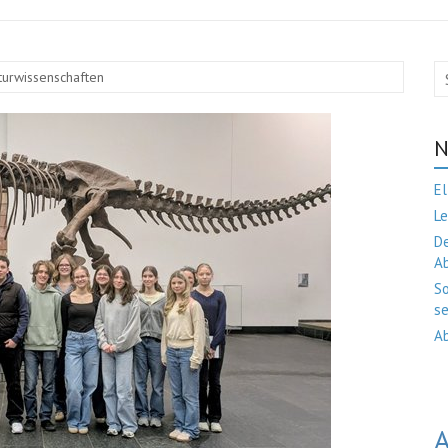
turwissenschaften
N
El
Le
De
A
So
se
Ab
A