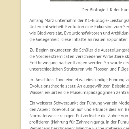
Der Biologie-LK der Ku
Anfang März unternahm der K1-Biologie-Leistung
Unterrichtseinheit Evolution eine Exkursion zum 
wie Biodiversität, Evolutionsfaktoren und Artbild
die Gelegenheit, diese Inhalte an realen Exponaten
Zu Beginn erkundeten die Schüler die Ausstellungsrä
die Vorderextremitäten verschiedener Wirbeltiere s
Fortbewegung nachvollzogen werden. So wurde deut
unterschiedlichen Strukturen wie Flossen und Flügel
Im Anschluss fand eine etwa einstündige Führung zu
Evolutionstheorie statt. An ausgewählten Beispiele
Wasser, erklärten die Museumspädagoginnen zentra
Ein weiterer Schwerpunkt der Führung war ein Modell
den Aspekt Koevolution auf und erklärte dies am B
Normalerweise reinigen Putzerfische die Zähne von
profitieren (Nahrung für Zahnreinigung). In der Füh
Verhaltens beschrieben: Manche Fische imitieren das