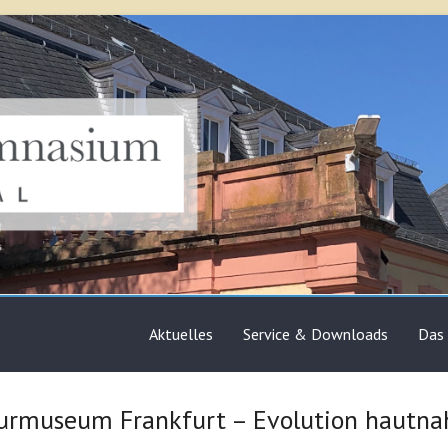
sium Bruchsal
Aktuelles
Service & Downloads
Das
urmuseum Frankfurt – Evolution hautna