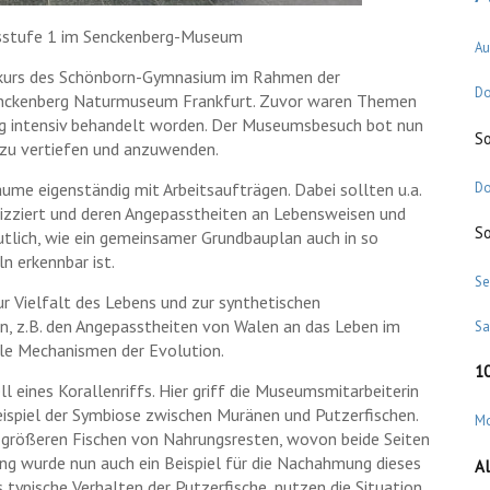
rsstufe 1 im Senckenberg-Museum
Au
skurs des Schönborn-Gymnasium im Rahmen der
Do
Senckenberg Naturmuseum Frankfurt. Zuvor waren Themen
ung intensiv behandelt worden. Der Museumsbesuch bot nun
S
 zu vertiefen und anzuwenden.
ume eigenständig mit Arbeitsaufträgen. Dabei sollten u.a.
Do
kizziert und deren Angepasstheiten an Lebensweisen und
S
lich, wie ein gemeinsamer Grundbauplan auch in so
n erkennbar ist.
Se
r Vielfalt des Lebens und zur synthetischen
n, z.B. den Angepasstheiten von Walen an das Leben im
S
le Mechanismen der Evolution.
1
 eines Korallenriffs. Hier griff die Museumsmitarbeiterin
eispiel der Symbiose zwischen Muränen und Putzerfischen.
M
 größeren Fischen von Nahrungsresten, wovon beide Seiten
rung wurde nun auch ein Beispiel für die Nachahmung dieses
Al
 typische Verhalten der Putzerfische, nutzen die Situation