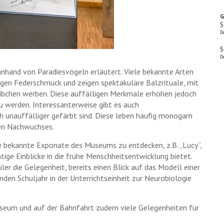
G
S
D
S
D
hand von Paradiesvögeln erläutert. Viele bekannte Arten
igen Federschmuck und zeigen spektakuläre Balzrituale, mit
bchen werben. Diese auffälligen Merkmale erhöhen jedoch
zu werden. Interessanterweise gibt es auch
h unauffälliger gefärbt sind. Diese leben häufig monogam
men Nachwuchses.
e bekannte Exponate des Museums zu entdecken, z.B. „Lucy“,
tige Einblicke in die frühe Menschheitsentwicklung bietet.
ler die Gelegenheit, bereits einen Blick auf das Modell einer
en Schuljahr in der Unterrichtseinheit zur Neurobiologie
useum und auf der Bahnfahrt zudem viele Gelegenheiten für