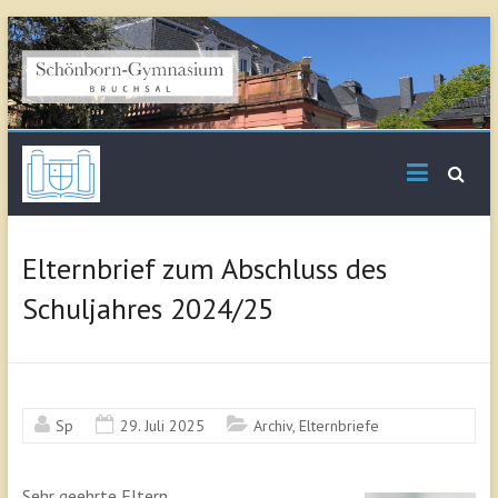
Skip
to
content
Schönborn
Gymnasium Bruchsal
Elternbrief zum Abschluss des
Schuljahres 2024/25
Sp
29. Juli 2025
Archiv
,
Elternbriefe
Sehr geehrte Eltern,