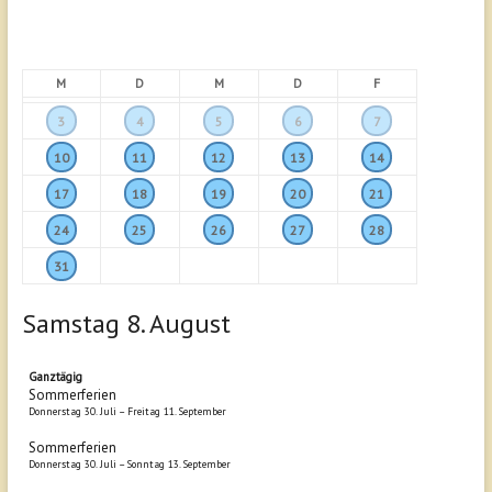
M
D
M
D
F
3
4
5
6
7
10
11
12
13
14
17
18
19
20
21
24
25
26
27
28
31
Samstag
8.
August
Ganztägig
Sommerferien
Donnerstag
30.
Juli
–
Freitag
11.
September
Sommerferien
Donnerstag
30.
Juli
–
Sonntag
13.
September