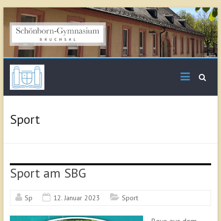
Skip
to
content
Schönborn
Gymnasium Bruchsal
Sport
Sport am SBG
Sp
12. Januar 2023
Sport
Raus aus dem