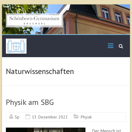
Skip
to
content
Schönborn
Gymnasium Bruchsal
Naturwissenschaften
Physik am SBG
Sp
13. Dezember 2022
Physik
„Der Mensch ist