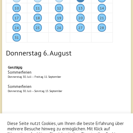
10
11
12
13
14
17
18
19
20
21
24
25
26
27
28
31
Donnerstag
6.
August
Ganztägig
Sommerferien
Donnerstag
30.
Juli
–
Freitag
11.
September
Sommerferien
Donnerstag
30.
Juli
–
Sonntag
13.
September
Diese Seite nutzt Cookies, um Ihnen die beste Erfahrung über
Copyright © 2026
Schönborn Gymnasium Bruchsal
. All rights
mehrere Besuche hinweg zu ermöglichen. Mit Klick auf
reserved.